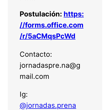
Postulación:
https:
//forms.office.com
/r/5aCMqsPcWd
Contacto:
jornadaspre.na@g
mail.com
Ig:
@jornadas.prena