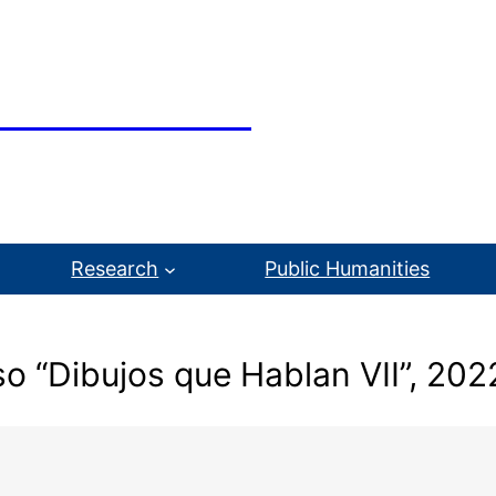
mila Gutiérrez
arative Literature and Visual Studies
Research
Public Humanities
so “Dibujos que Hablan VII”, 202