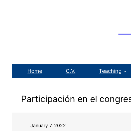
Ca
Ph.D. in Comp
Home
C.V.
Teaching
Participación en el congre
January 7, 2022